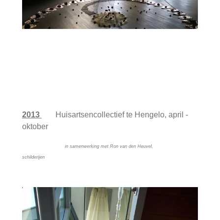
2013
Huisartsencollectief te Hengelo, april -
oktober
in samenwerking met Ron van den Heuvel,
schilder
ijen